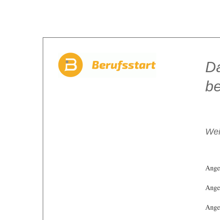
Da
be
Wei
Ange
Angeb
Angeb