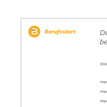
Da
be
Wei
Ange
Angeb
Angeb